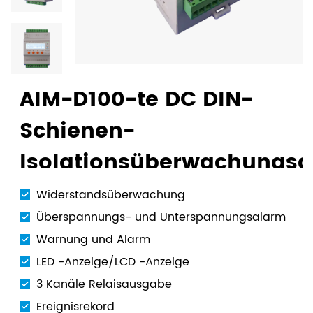
AIM-D100-te DC DIN-
Schienen-
Isolationsüberwachungsg
IMD mit LCD-Display
Widerstandsüberwachung
Überspannungs- und Unterspannungsalarm
TION
Warnung und Alarm
LED -Anzeige/LCD -Anzeige
3 Kanäle Relaisausgabe
Ereignisrekord