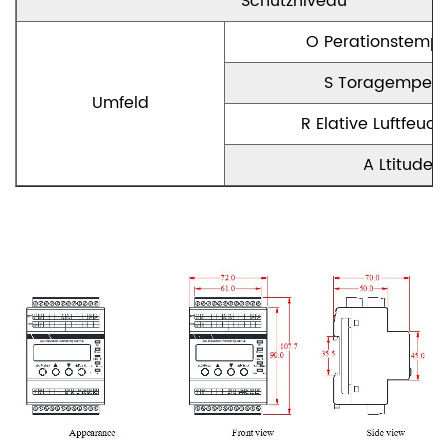
Schutzniveau
O
Perationstempe
S
Toragempera
Umfeld
R
Elative Luftfeuch
A
Ltitude