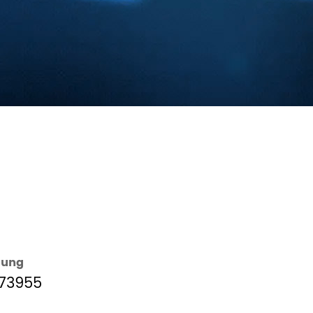
lung
73955