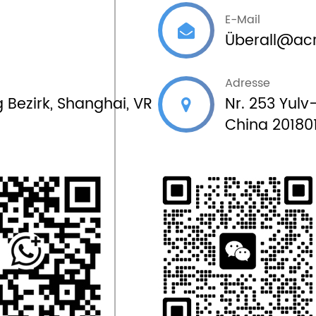
E-Mail
Ü
berall@acr
Adresse
g Bezirk, Shanghai, VR
Nr. 253 Yulv
China 20180