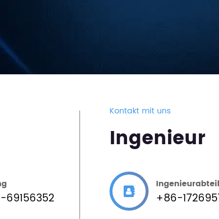
Kontakt mit uns
Ingenieur
ng
Ingenieurabtei
1-69156352
+86-172695